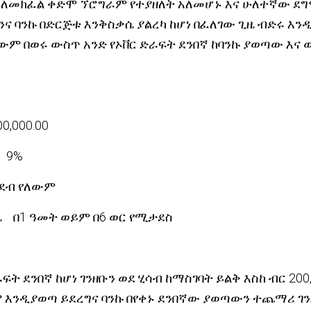
ለመክፈል ቀድሞ ኘሮግራም የተያዘለት አለመሆኑ እና ሁለተኛው ደግ
ሁንና ባንኩ በድርጅቱ እንቅስቃሴ ያልረካ ከሆነ በፈለገው ጊዜ ብድሩ እን
ም በወሩ ውስጥ አንድ የኦቨር ድራፍት ደንበኛ ከባንኩ ያወጣው እና ወ
000.00
9%
ብ የለውም
ዜ በ1 ዓመት ወይም በ6 ወር የሚታደስ
ራፍት ደንበኛ ከሆነ ገንዘቡን ወደ ሂሳብ ከማስገባት ይልቅ እስከ ብር 200,
 እንዲያወጣ ይደረግና ባንኩ በየቀኑ ደንበኛው ያወጣውን ተጨማሪ ገን