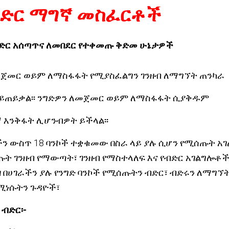
ብድር ማግኛ መስፈርቶች
ብድር አሰጣጥና ለመበደር የተቀመጡ ቅድመ ሁኔታዎች
መጀመር ወይም ለማስፋፋት የሚያስፈልግን ገንዘብ ለማግኘት ጠንካራ
 ይጠይቃል፡፡ ንግድዎን ለመጀመር ወይም ለማስፋፋት ሲያቅዱም
ኛ እንቅፋት ሊሆንብዎት ይችላል፡፡
ችን ውስጥ 18 ባንኮች ተቋቁመው በስራ ላይ ያሉ ሲሆን የሚሰጡት አ
 ገንዘብ የማውጣት፣ ገንዘብ የማስተላለፍ እና የብድር አገልግሎቶችን 
ዘ በሀገራችን ያሉ የንግድ ባንኮች የሚሰጡትን ብድር፣ ብድሩን ለማግኘ
የሚነሱትን ጉዳዮች፣
 ብድር፡-