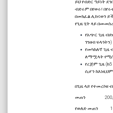
ይህ የብድር ዓይነት ደ
ብድሩም በየወሩ፣ በየሩ
በመክፈል ሊከናወን ይች
የጊዜ ሂት ላይ በመመስ
የአጭር ጊዜ ብድር
ገንዘብ ፍላጎትን
የመካከለኛ ጊዜ ብ
ለማሟላት የሚሰጥ
የረጅም ጊዜ (ከ5
ሲሆን ከእነዚህም
በጊዜ ላይ የተመረኮዘ 
መጠን 200,0
የወለድ መጠን 1