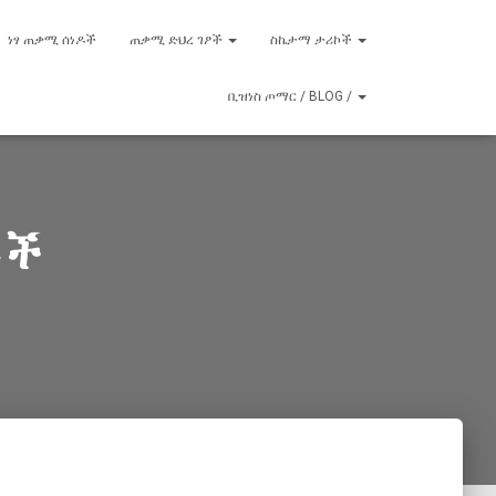
ነፃ ጠቃሚ ሰነዶች
ጠቃሚ ድህረ ገፆች
ስኬታማ ታሪኮች
ቢዝነስ ጦማር / BLOG /
ቶች