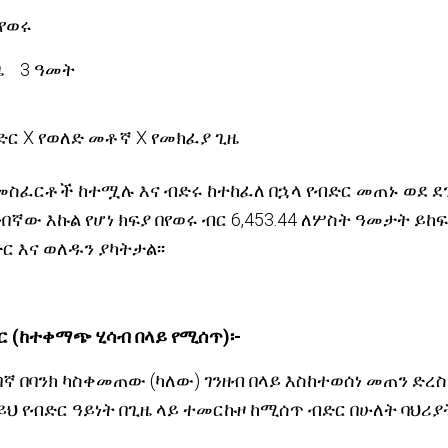
የወሩ
ዜ 3 ዓመት
 የወለድ መቶኛ X የመክፈያ ጊዜ
መስፈርቶች ከተሟሉ እና ብድሩ ከተከፈለ በኋላ የብድር መጠኑ ወደ ደ
ንበኛው እኩል የሆነ ክፍያ በየወሩ ብር 6,453.44 ለሦስት ዓመታት ይከ
 እና ወለዱን ያካትታል፡፡
ር (ከተቀማጭ ሂሳብ በላይ የሚሰጥ)፡-
ንበኛ በባንክ ካስቀመጠው (ካለው) ገንዘብ በላይ እስከተወሰነ መጠን ድ
ይህ የብድር ዓይነት በጊዜ ላይ ተመርኩዞ ከሚሰጥ ብድር በሁለት ባህሪያት