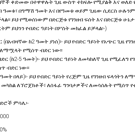
ንበኞች ቀድመው በተዋዋሉት ጊዜ ውስጥ ተከፍሎ የሚያልቅ እና ወለድ 
ብ ዓመቱ፣ በግማሽ ዓመት እና በየዓመቱ ወይም ጊዜው ሲደርስ ሁሉንም
ላል፡፡ ይህ የሚወሰነውም በድርጅቱ የገንዘብ ፍሰት እና በድርጅቱ ሁኔታ
ረትም ይህንን የብድር ዓይነት በሦስት መክፈል ይቻላል፡-)
 (በአብዛኛው ከ2 ዓመት ያነሰ)፡- ይህ የብድር ዓይነት የአጭር ጊዜ የገን
) ለማሟላት የሚሰጥ ብድር ነው፡፡
ድር (ከ2-5 ዓመት)፡- ይህ የብድር ዓይነት ለመካከለኛ ጊዜ የሚፈለግ የ
 ብድር ነው፡፡
 ዓመት በላይ)፡- ይህ የብድር ዓይነት የረጅም ጊዜ የገንዘብ ፍላጎትን 
 መካከል ለኘሮጀክቶች፣ ለሰፋፊ ግንባታዎችና ለመሳሰሉት የሚሰጥ የብድ
ብድሮች ምሳሌ፡-
00
0%