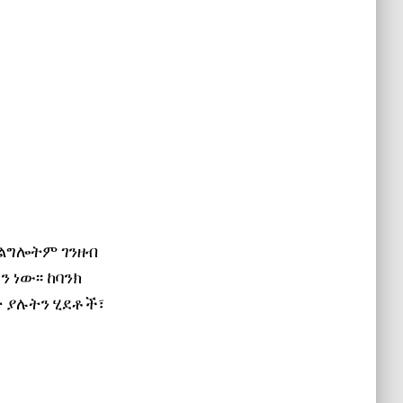
ገልግሎትም ገንዘብ
ነው፡፡ ከባንክ
ት ያሉትን ሂደቶች፣