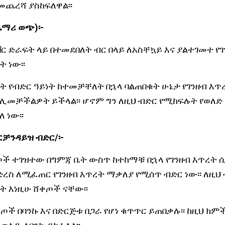
መጨረሻ ያስከፍለዋል፡፡
ጨማሪ ወጭ)፡-
ኦቨር ድራፍት ላይ በተመደበለት ብር በላይ ለአስቸኳይ እና ያልተገመተ የ
 ነው፡፡
ት የብድር ዓይነት ከተመቻቸለት በኋላ ባልጠበቁት ሁኔታ የገንዘብ እጥ
 ሊመቻችልዎት ይችላል፡፡ ሆኖም ግን ለዚህ ብድር የሚከፍሉት የወለድ
 ነው፡፡
ርቻንዳይዝ ብድር/፡-
ጦች ተገዝተው በግምጃ ቤት ውስጥ ከተከማቹ በኋላ የገንዘብ እጥረት 
ስ ለሚፈጠር የገንዘብ እጥረት ማቃለያ የሚሰጥ ብድር ነው፡፡ ለዚህ 
ት እነዚሁ ሸቀጦች ናቸው፡፡
ች በባንኩ እና በድርጅቱ በጋራ የሆነ ቁጥጥር ይጠበቃሉ፡፡ ከዚህ ክም