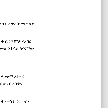
ገንዘብ እጥረት ማቃለያ
ረት ቢገጥምዎ የኦቨር
 መጠን ከላይ ካየናቸው
ሲያጋጥም እነዚህ
ብድር በዋስትና
ችት ውስጥ የተወሰነ