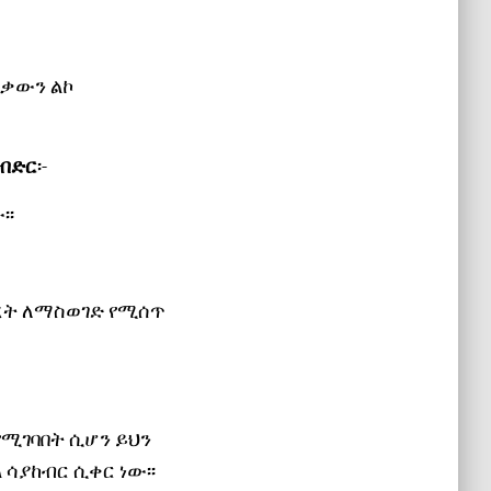
እቃውን ልኮ
 ብድር
፡-
፡፡
ጥረት ለማስወገድ የሚሰጥ
የሚገባበት ሲሆን ይህን
ሳያከብር ሲቀር ነው፡፡