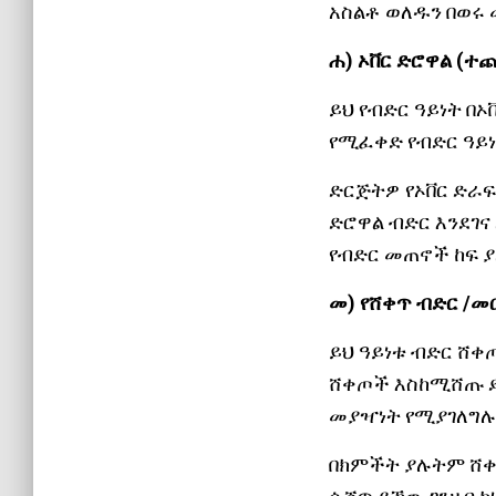
አስልቶ ወለዱን በወሩ 
ሐ) ኦቨር ድሮዋል (ተ
ይህ የብድር ዓይነት በ
የሚፈቀድ የብድር ዓይነት
ድርጅትዎ የኦቨር ድራፍ
ድሮዋል ብድር እንደገና
የብድር መጠኖች ከፍ ያለ
መ) የሸቀጥ ብድር /መ
ይህ ዓይነቱ ብድር ሸቀ
ሸቀጦች እስከሚሸጡ ድረ
መያዣነት የሚያገለግሉ
በክምችት ያሉትም ሸቀጦ