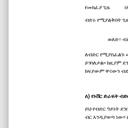
የመክፈያ ጊዜ በ
ብድሩ የሚያልቅበት ጊ
ወለድ= ብድር X
ለብድር የሚያስፈልጉ 
ይገባለታል፡፡ ከዚያም ደ
ክፍያውም ዋናውን ብድር
ለ) የኦቨር ድራፍት ብድ
ይህ የብድር ዓይነት ደ
ብር እንዲያወጣ ነው፡፡ 