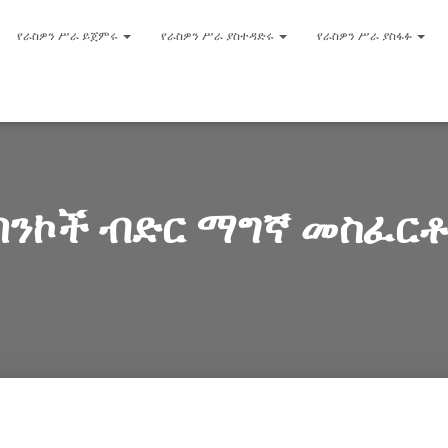
የራስዎን ሥራ ይጀምሩ
የራስዎን ሥራ ያስተዳድሩ
የራስዎን ሥራ ያስፋፉ
ባንኮች ብድር ማግኛ መስፈር