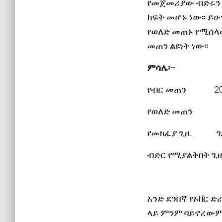
የመጀመሪያው ብድሩን 
ክፍት መሆኑ ነው፡፡ ይ
የወለድ መጠኑ የሚሰላው
መጠን ልዩነት ነው፡፡
ምሳሌ፡
–
የብር መጠን 200,
የወለድ መጠን 
የመክፈያ ጊዜ ገደ
ብድር የሚያልቅበት ጊ
አንድ ደንበኛ የኦቨር ድ
ላይ ምንም ባይኖረውም