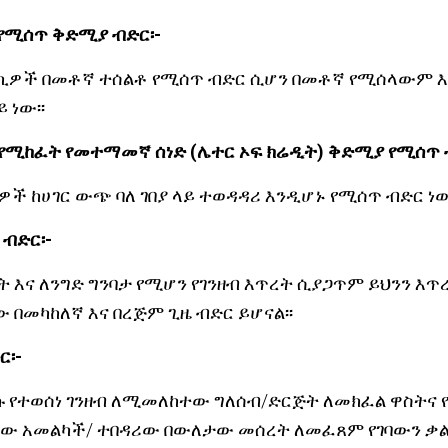
የሚሰጥ ቅድሚያ ብድር፡-
ለላኪዎች በመቶኛ ተሰልቶ የሚሰጥ ብድር ሲሆን በመቶኛ የሚሰላውም 
 ነው፡፡
 የሚከፈት የመተማመኛ ሰነድ (ሌተር ኦፍ ክሬዲት) ቅድሚያ የሚሰጥ
ዎች ከሀገር ውጭ ባለ ገበያ ላይ ተወዳዳሪ እንዲሆኑ የሚሰጥ ብድር ነው
 ብድር፡-
ቤት እና ለንግድ ግንባታ የሚሆን የገንዘብ እጥረት ሲያጋጥም ይህንን እ
ው በመካከለኛ እና በረጅም ጊዜ ብድር ይሆናል፡፡
ር፡-
ንኩ የተወሰነ ገንዘብ ለሚመለከተው ግለሰብ/ድርጅት ለመክፈል ዋስትና 
ው አመልካች/ ተበዳሪው በውለታው መሰረት ለመፈጸም የገባውን ቃል 