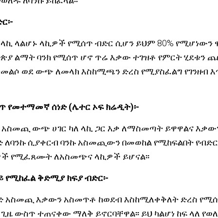
ወለዱ ለባንኩ ይከፈላል፡፡
ር፡-
ና ላኪ ላልሆኑ ላኪዎች የሚሰጥ ብድር ሲሆን ይህም 80% የሚሆነውን
ጵያ ልማት ባንክ የሚሰጥ ሆኖ ጥሬ እቃው ተገዝቶ የምርት ሂደቱን ጨ
ተመልሶ ወደ ውጭ ለመላክ እስከሚጫን ድረስ የሚያስፈልግ የገንዘብ እ
 የመተማመኛ ሰነድ (ሌተር ኦፍ ክሬዲት)፡-
ንድ አስመጪ ውጭ ሀገር ካለ ላኪ ጋር እቃ ለማስመጣት ይዋዋልና እቃ
 ለባንኩ ሲያቀርብ ባንኩ አስመጪውን በመወከል የሚከፍልበት የብድር 
ች የሚፈጸሙት ለአስመጭና ላኪዎች ይሆናል፡፡
ድ ላይ የሚከፈል ቅድሚያ ክፍያ ብድር፡-
ንድ አስመጪ እቃውን አስመጥቶ ከወደብ እስከሚለቀቅለት ድረስ የሚሰ
 ጊዜ ውስጥ ተጠናቀው ማለቅ ይኖርባቸዋል፡፡ ይህ ካልሆነ ከፍ ላለ የወለ