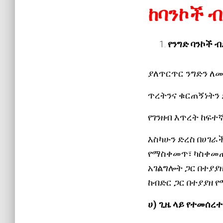
ከባንኮች 
የንግድ ባንኮች 
ያለጥርጥር ንግድን ለ
ጥረትንና ቁርጠኝነትን
የገንዘብ እጥረት ከፍተ
እስካሁን ድረስ በሀገራ
የማስቀመጥ፣ ካስቀመጡት
አገልግሎት ጋር በተያያ
ከብድር ጋር በተያያዘ 
ሀ) ጊዜ ላይ የተመሰረተ