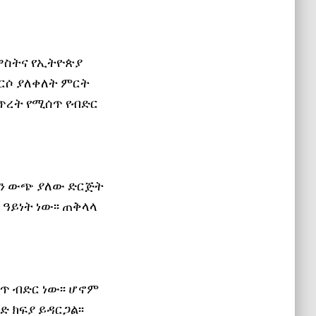
 ዋስትና የኢትዮጵያ
ርሶ ያለቀለት ምርት
ጥረት የሚሰጥ የብድር
ውን ውጭ ያለው ድርጅት
ዓይነት ነው፡፡ ጠቅላላ
ጥ ብድር ነው፡፡ ሆኖም
ድ ክፍያ ይዳርጋል፡፡