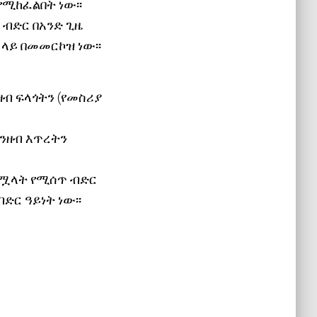
የሚከፈልበት ነው፡፡
 ብድር በአንድ ጊዜ
 ላይ በመመርኮዝ ነው፡፡
ዘብ ፍላጎትን (የመስሪያ
ገንዘብ እጥረትን
ለማሟላት የሚሰጥ ብድር
ር ዓይነት ነው፡፡