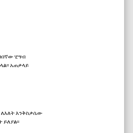
ንበኛው ሂሣብ
ፍላል፡፡ አጠቃላይ
ረስ ለእለት እንቅስቃሴው
 ይለያል፡፡