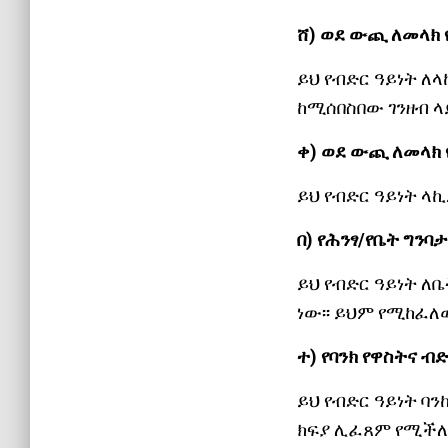
ሸ) ወደ ውጪ ለመላክ 
ይህ የብድር ዓይነት 
ከሚሰበስበው ገንዘብ ላይ
ቀ) ወደ ውጪ ለመላክ
ይህ የብድር ዓይነት ላኪ
በ) የሕንፃ/የቤት ግንባታ
ይህ የብድር ዓይነት ለ
ነው፡፡ ይህም የሚከፈለ
ተ) የባንክ የዋስትና ብድ
ይህ የብድር ዓይነት ባ
ክፍያ ሊፈጸም የሚችለ