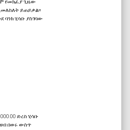
ሞ የመክፈያ ጊዜው
ዲመለስለት ይጠይቃል፡፡
ደ ባንክ ሂሳቡ ያስገባው
000.00 ድረስ ሂሳቡ
ዘብ በወሩ ውስጥ